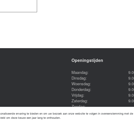
Openingstijden
Maandag:
9.0
Dinsdag:
9.0
Woensdag:
9.0
Donderdag:
9.0
Vrijdag:
9.0
Zaterdag:
9.0
Zondag:
In de maanden juli en augustus z
rsonaliseerde ervaring te bieden en om uw bezoek aan onze website te volgen in overeenstemming met 
9.00 tot 15.00 uur.
steld om deze keuze een jaar lang te onthouden.