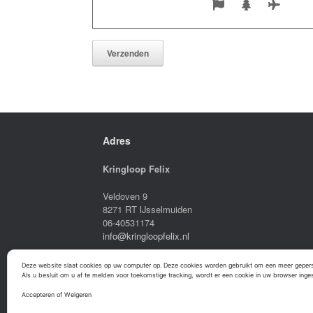
Adres
Kringloop Felix
Veldoven 9
8271 RT IJsselmuiden
06-40531174
info@kringloopfelix.nl
Deze website slaat cookies op uw computer op. Deze cookies worden gebruikt om een meer gepe
Als u besluit om u af te melden voor toekomstige tracking, wordt er een cookie in uw browser inge
Accepteren of Weigeren