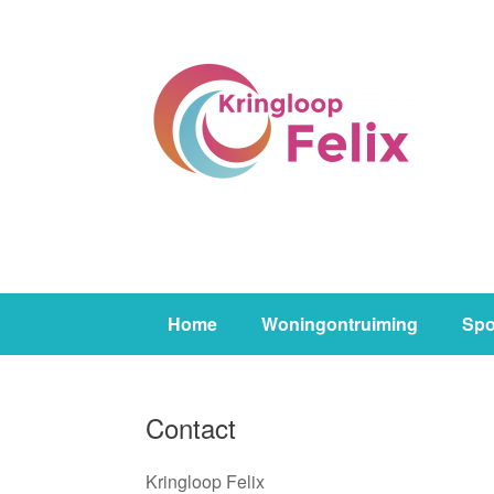
Ga
naar
de
inhoud
Home
Woningontruiming
Spo
Contact
Kringloop Felix