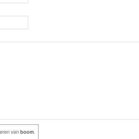
teren van
boom
.