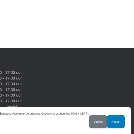
0 - 17.00 uur
0 - 17.00 uur
0 - 17.00 uur
0 - 17.00 uur
0 - 17.00 uur
0 - 17.00 uur
gesloten
ijn wij geopend van maandag t/m zaterdag van
de Europese Algemene Verordening Gegevensbescherming (AVG / GDPR).
Decline
Accept