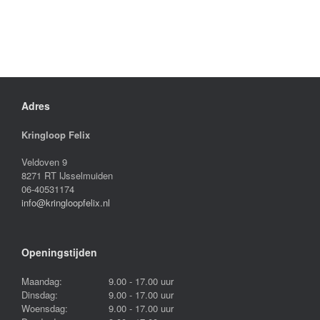
Adres
Kringloop Felix
Veldoven 9
8271 RT IJsselmuiden
06-40531174
info@kringloopfelix.nl
Openingstijden
Maandag:
9.00 - 17.00 uur
Dinsdag:
9.00 - 17.00 uur
Woensdag:
9.00 - 17.00 uur