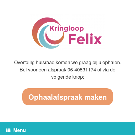
Ga
naar
de
inhoud
Overtollig huisraad komen we graag bij u ophalen.
Bel voor een afspraak 06-40531174 of via de
volgende knop:
Ophaalafspraak maken
Menu